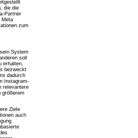
tgestellt
 die die
a-Partner
f Meta
mationen zum
 sein System
anderen soll
 erhalten,
es bezweckt
uns dadurch
en Instagram-
 relevantere
on größerem
ere Ziele
tionen auch
ügung
nbasierte
 des