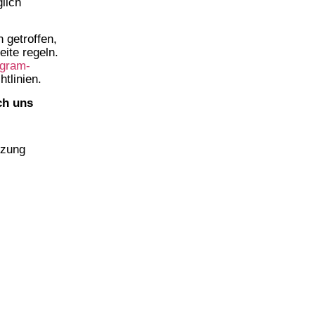
lich
 getroffen,
ite regeln.
agram-
tlinien.
ch uns
tzung