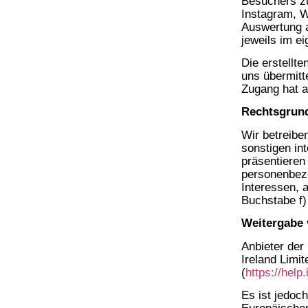
Besuchers zu
Instagram, 
Auswertung a
jeweils im e
Die erstellt
uns übermitt
Zugang hat a
Rechtsgrund
Wir betreibe
sonstigen in
präsentieren
personenbezo
Interessen, 
Buchstabe f
Weitergabe 
Anbieter der
Ireland Limi
(
https://hel
Es ist jedoc