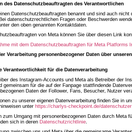
n des Datenschutzbeauftragten des Verantwortlichen
inen Datenschutzbeauftragten benannt und sind auch nicht
. Bei datenschutzrechtlichen Fragen oder Beschwerden wend
 unter den oben genannten Kontaktdaten.
utzbeauftragten von Meta können Sie über diesen Link kont
hme mit dem Datenschutzbeauftragten für Meta Platforms Ir
er Verarbeitung personenbezogener Daten über unseren
Verantwortlichkeit für die Datenverarbeitung
eiber des Instagram-Accounts und Meta als Betreiber der In
nd gemeinsam für die auf der Fanpage stattfindende Datenve
bezogenen Daten der Follower, Fans, Besucher, Nutzer vera
ionen zu unserer eigenen Datenverarbeitung finden Sie in u
hinweisen unter
https://charlys-checkpoint.de/datenschutzer
en zum Umgang mit personenbezogenen Daten durch Meta fü
nden sich in deren
Datenschutzrichtlinie
.
rung zwischen uns und Meta über die gemeinsame Verantwor