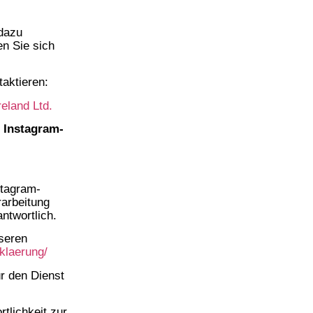
 dazu
en Sie sich
aktieren:
eland Ltd.
 Instagram-
stagram-
rarbeitung
ntwortlich.
nseren
klaerung/
r den Dienst
tlichkeit zur