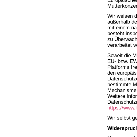
Europäische
Mutterkonzer
Wir weisen d
außerhalb d
mit einem n
besteht insb
zu Überwach
verarbeitet 
Soweit die M
EU- bzw. EWR
Platforms Ir
den europäi
Datenschutzg
bestimmte M
Mechanismen 
Weitere Info
Datenschutz
https://www.
Wir selbst g
Widerspruc