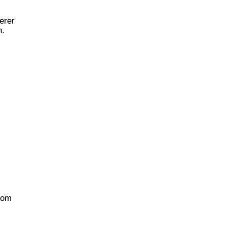
erer
.
.com