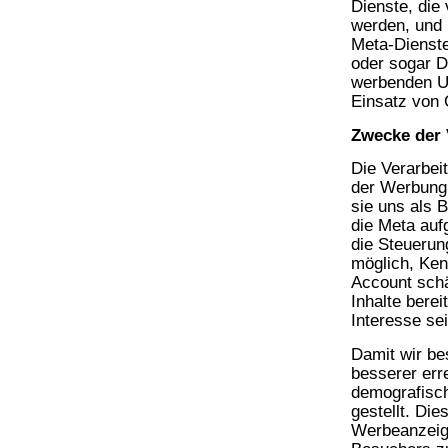
Dienste, die
werden, und 
Meta-Dienste
oder sogar D
werbenden Un
Einsatz von 
Zwecke der 
Die Verarbei
der Werbung,
sie uns als 
die Meta auf
die Steuerun
möglich, Ken
Account schä
Inhalte bere
Interesse se
Damit wir be
besserer err
demografisch
gestellt. Di
Werbeanzeige