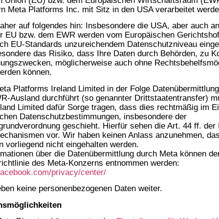
n Union (EU) bzw. dem Europäischen Wirtschaftsraum (EW
n Meta Platforms Inc. mit Sitz in den USA verarbeitet werd
aher auf folgendes hin: Insbesondere die USA, aber auch a
er EU bzw. dem EWR werden vom Europäischen Gerichtshof 
ach EU-Standards unzureichendem Datenschutzniveau einge
esondere das Risiko, dass Ihre Daten durch Behörden, zu Ko
ungszwecken, möglicherweise auch ohne Rechtsbehelfsmög
werden können.
eta Platforms Ireland Limited in der Folge Datenübermittlung
-Ausland durchführt (so genannter Drittstaatentransfer) m
eland Limited dafür Sorge tragen, dass dies rechtmäßig im E
schen Datenschutzbestimmungen, insbesondere der
rundverordnung geschieht. Hierfür sehen die Art. 44 ff. d
echanismen vor. Wir haben keinen Anlass anzunehmen, das
vorliegend nicht eingehalten werden.
rmationen über die Datenübermittlung durch Meta können de
richtlinie des Meta-Konzerns entnommen werden:
facebook.com/privacy/center/
eben keine personenbezogenen Daten weiter.
hsmöglichkeiten