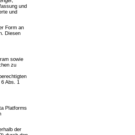
enger,
fassung und
erte und
ter Form an
n. Diesen
gram sowie
chen zu
berechtigten
 6 Abs. 1
ta Platforms
n
erhalb der