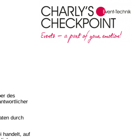
ram-Fanseite
ber des
ntwortlicher
aten durch
 handelt, auf