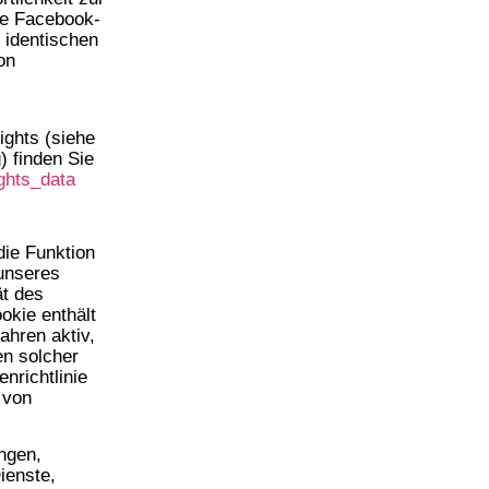
die Facebook-
 identischen
on
ights (siehe
) finden Sie
ghts_data
ie Funktion
 unseres
ät des
okie enthält
ahren aktiv,
en solcher
nrichtlinie
 von
ngen,
ienste,