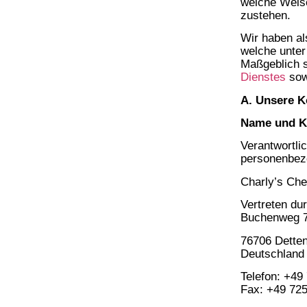
welche Weise
zustehen.
Wir haben al
welche unter
Maßgeblich 
Dienstes
sowi
A. Unsere K
Name und Ko
Verantwortli
personenbezo
Charly’s Ch
Vertreten du
Buchenweg 
76706 Dette
Deutschland
Telefon: +49
Fax: +49 72