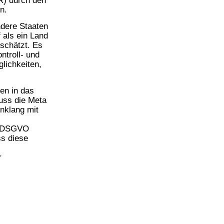
R) durch den
en.
ndere Staaten
als ein Land
schätzt. Es
ntroll- und
lichkeiten,
en in das
uss die Meta
inklang mit
er DSGVO
s diese
r