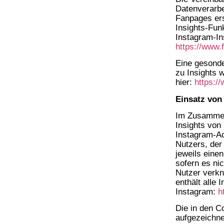
Datenverarbe
Fanpages ers
Insights-Fun
Instagram-In
https://www.
Eine gesonde
zu Insights 
hier:
https:/
Einsatz von
Im Zusammen
Insights von
Instagram-Ac
Nutzers, der
jeweils eine
sofern es ni
Nutzer verknü
enthält alle
Instagram:
h
Die in den C
aufgezeichne