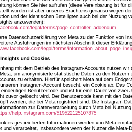
itung können Sie hier aufrufen (diese Vereinbarung ist für 
tellt worden ist aber unseres Erachtens genauso wegen der
ktion und der identischen Beteiligten auch bei der Nutzung v
sights anzuwenden):
facebook.com/legal/terms/page_controller_addendum
rte Datenschutzerklärung von Meta zu der Funktion von Ins
weitere Ausführungen im nächsten Abschnitt dieser Erklärung
/www.facebook.com/legal/terms/information_about_page_insi
 Insights und Cookies
hang mit dem Betrieb des Instagram-Accounts nutzen wir d
 Meta, um anonymisierte statistische Daten zu den Nutzern
counts zu erhalten. Hierfür speichert Meta auf dem Endger
 unseren Instagram-Account besucht, ein Cookie ab. Das Co
n eindeutigen Benutzercode und ist für eine Dauer von zwei J
cht zuvor gelöscht wird. Der Benutzercode kann mit den Dat
pft werden, die bei Meta registriert sind. Die Instagram Date
 Informationen zur Datenverarbeitung durch Meta bei Nutzung
ttps://help.instagram.com/519522125107875
ookies gespeicherten Informationen werden von Meta empfa
t und verarbeitet, insbesondere wenn der Nutzer die Meta-D