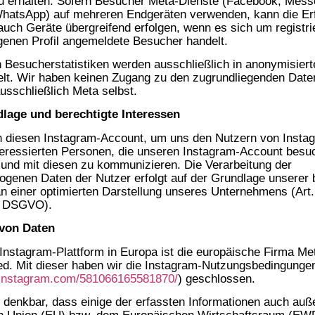
 erhalten. Sofern Besucher Meta-Dienste (Facebook, Mess
WhatsApp) auf mehreren Endgeräten verwenden, kann die Er
uch Geräte übergreifend erfolgen, wenn es sich um registri
igenen Profil angemeldete Besucher handelt.
en Besucherstatistiken werden ausschließlich in anonymisier
elt. Wir haben keinen Zugang zu den zugrundliegenden Date
usschließlich Meta selbst.
lage und berechtigte Interessen
n diesen Instagram-Account, um uns den Nutzern von Insta
teressierten Personen, die unseren Instagram-Account besu
 und mit diesen zu kommunizieren. Die Verarbeitung der
genen Daten der Nutzer erfolgt auf der Grundlage unserer 
an einer optimierten Darstellung unseres Unternehmens (Art.
) DSGVO).
von Daten
 Instagram-Plattform in Europa ist die europäische Firma Me
ted. Mit dieser haben wir die Instagram-Nutzungsbedingunge
p.instagram.com/581066165581870/
) geschlossen.
h denkbar, dass einige der erfassten Informationen auch auß