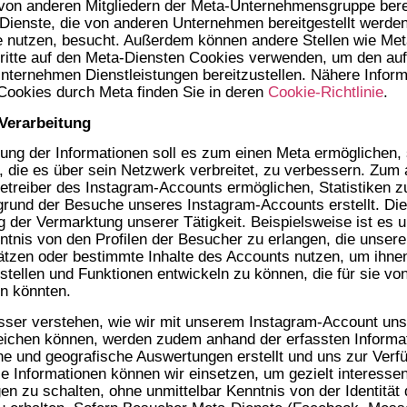
 von anderen Mitgliedern der Meta-Unternehmensgruppe berei
Dienste, die von anderen Unternehmen bereitgestellt werden,
 nutzen, besucht. Außerdem können andere Stellen wie Met
ritte auf den Meta-Diensten Cookies verwenden, um den au
ternehmen Dienstleistungen bereitzustellen. Nähere Infor
Cookies durch Meta finden Sie in deren
Cookie-Richtlinie
.
Verarbeitung
tung der Informationen soll es zum einen Meta ermöglichen,
 die es über sein Netzwerk verbreitet, zu verbessern. Zum 
Betreiber des Instagram-Accounts ermöglichen, Statistiken zu
grund der Besuche unseres Instagram-Accounts erstellt. Di
g der Vermarktung unserer Tätigkeit. Beispielsweise ist es 
ntnis von den Profilen der Besucher zu erlangen, die unser
tzen oder bestimmte Inhalte des Accounts nutzen, um ihnen
itstellen und Funktionen entwickeln zu können, die für sie v
in könnten.
sser verstehen, wie wir mit unserem Instagram-Account uns
eichen können, werden zudem anhand der erfassten Informa
e und geografische Auswertungen erstellt und uns zur Verf
ese Informationen können wir einsetzen, um gezielt interesse
n zu schalten, ohne unmittelbar Kenntnis von der Identität