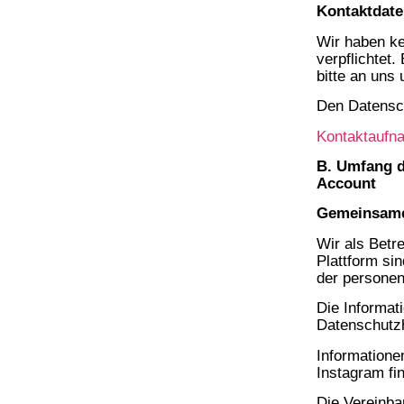
Kontaktdate
Wir haben ke
verpflichtet
bitte an uns
Den Datensch
Kontaktaufna
B. Umfang d
Account
Gemeinsame 
Wir als Betr
Plattform si
der personen
Die Informat
Datenschutz
Information
Instagram fi
Die Vereinba